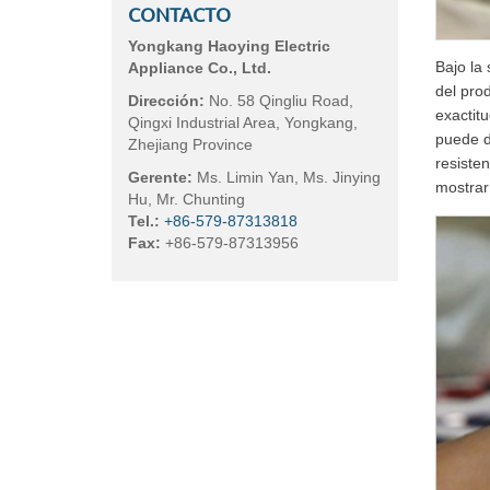
CONTACTO
Yongkang Haoying Electric
Bajo la
Appliance Co., Ltd.
del pro
Dirección:
No. 58 Qingliu Road,
exactit
Qingxi Industrial Area, Yongkang,
puede da
Zhejiang Province
resiste
Gerente:
Ms. Limin Yan, Ms. Jinying
mostrar
Hu, Mr. Chunting
Tel.:
+86-579-87313818
Fax:
+86-579-87313956