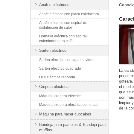
Anafes eléctricos
Capacid
Anafe eléctrico con placa calefactora
Caract
Anafe eléctrico con espiral de
distribución de calor
Hornalla eléctrica con espiral
calentador para café
Sartén eléctrico
Sartén eléctrico con tapa de vidrio
Sartén eléctrico cuadrado
La bande
puede as
Olla eléctrica redonda
goteará,
el medio
Crepera eléctrica
que se c
Máquina crepera eléctrica
son más 
limpiar 
Máquina crepera eléctrica comercial
de la co
Máquina para hacer cupcakes
Bandeja para pasteles & Bandeja para
muffins