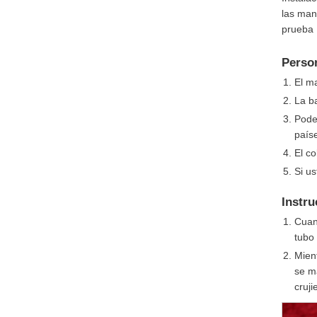
las man
prueba 
Perso
El ma
La b
Podem
país
El co
Si u
Instr
Cuan
tubo
Mien
se m
cruji