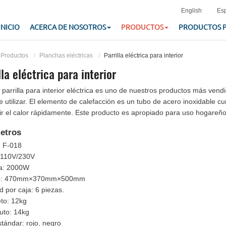
English
Es
INICIO
ACERCA DE NOSOTROS
PRODUCTOS
PRODUCTOS 
Productos
Planchas eléctricas
Parrilla eléctrica para interior
lla eléctrica para interior
 parrilla para interior eléctrica es uno de nuestros productos más vendid
 de utilizar. El elemento de calefacción es un tubo de acero inoxidable 
rir el calor rápidamente. Este producto es apropiado para uso hogareño
etros
: F-018
: 110V/230V
ia: 2000W
o: 470mm×370mm×500mm
d por caja: 6 piezas.
to: 12kg
uto: 14kg
stándar: rojo, negro