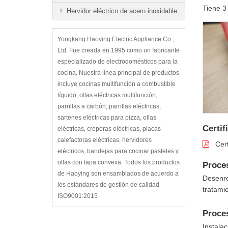
Tiene 3 
Hervidor eléctrico de acero inoxidable
Yongkang Haoying Electric Appliance Co.,
Ltd. Fue creada en 1995 como un fabricante
especializado de electrodomésticos para la
cocina. Nuestra línea principal de productos
incluye cocinas multifunción a combustible
líquido, ollas eléctricas multifunción,
parrillas a carbón, parrillas eléctricas,
sartenes eléctricas para pizza, ollas
Certif
eléctricas, creperas eléctricas, placas
calefactoras eléctricas, hervidores
Cer
eléctricos, bandejas para cocinar pasteles y
ollas con tapa convexa. Todos los productos
Proce
de Haoying son ensamblados de acuerdo a
Desenro
los estándares de gestión de calidad
tratami
ISO9001:2015
Proce
Instala