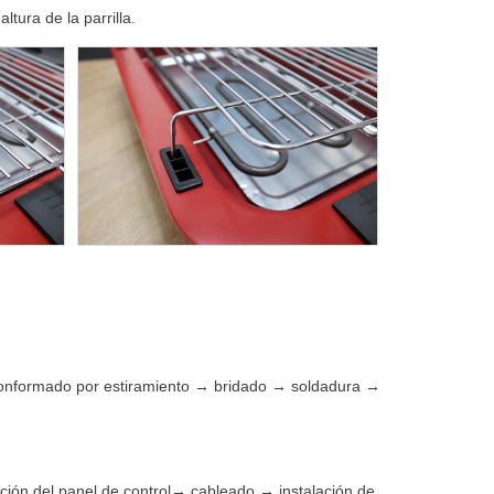
ltura de la parrilla.
conformado por estiramiento → bridado → soldadura →
lación del panel de control→ cableado → instalación de