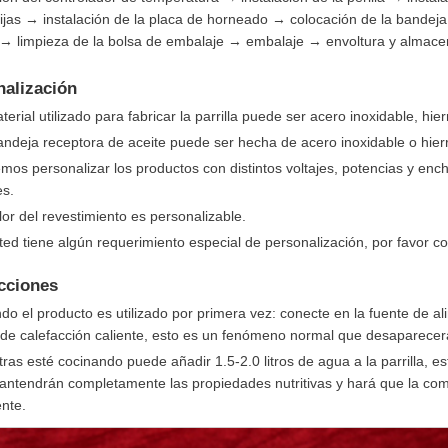
ijas → instalación de la placa de horneado → colocación de la bandeja 
→ limpieza de la bolsa de embalaje → embalaje → envoltura y almac
nalización
terial utilizado para fabricar la parrilla puede ser acero inoxidable, hi
andeja receptora de aceite puede ser hecha de acero inoxidable o hier
os personalizar los productos con distintos voltajes, potencias y ench
es.
lor del revestimiento es personalizable.
sted tiene algún requerimiento especial de personalización, por favor c
ucciones
do el producto es utilizado por primera vez: conecte en la fuente de a
 de calefacción caliente, esto es un fenómeno normal que desaparecer
tras esté cocinando puede añadir 1.5-2.0 litros de agua a la parrilla, 
antendrán completamente las propiedades nutritivas y hará que la co
ente.