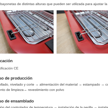
bayonetas de distintas alturas que pueden ser utilizada para ajustar la a
icación
tificación CE
so de producción
llado, nivelado y corte → alimentación del material → estampado → 
ento de limpieza→ revestimiento con polvo
so de ensamblado
ción del controlador de temperatura → instalación de la perilla → insta