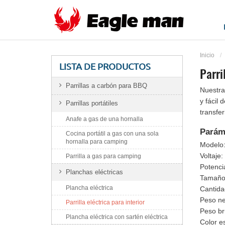
Inicio
LISTA DE PRODUCTOS
Parri
Parrillas a carbón para BBQ
Nuestra
y fácil
Parrillas portátiles
transfe
Anafe a gas de una hornalla
Parám
Cocina portátil a gas con una sola
hornalla para camping
Modelo
Voltaje
Parrilla a gas para camping
Potenc
Planchas eléctricas
Tamañ
Plancha eléctrica
Cantida
Peso ne
Parrilla eléctrica para interior
Peso br
Plancha eléctrica con sartén eléctrica
Color e