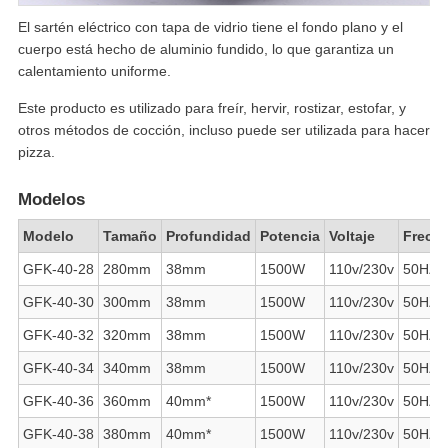
El sartén eléctrico con tapa de vidrio tiene el fondo plano y el
cuerpo está hecho de aluminio fundido, lo que garantiza un
calentamiento uniforme.
Este producto es utilizado para freír, hervir, rostizar, estofar, y
otros métodos de cocción, incluso puede ser utilizada para hacer
pizza.
Modelos
Modelo
Tamaño
Profundidad
Potencia
Voltaje
Frecu
GFK-40-28
280mm
38mm
1500W
110v/230v
50HZ/
GFK-40-30
300mm
38mm
1500W
110v/230v
50HZ/
GFK-40-32
320mm
38mm
1500W
110v/230v
50HZ/
GFK-40-34
340mm
38mm
1500W
110v/230v
50HZ/
GFK-40-36
360mm
40mm*
1500W
110v/230v
50HZ/
GFK-40-38
380mm
40mm*
1500W
110v/230v
50HZ/