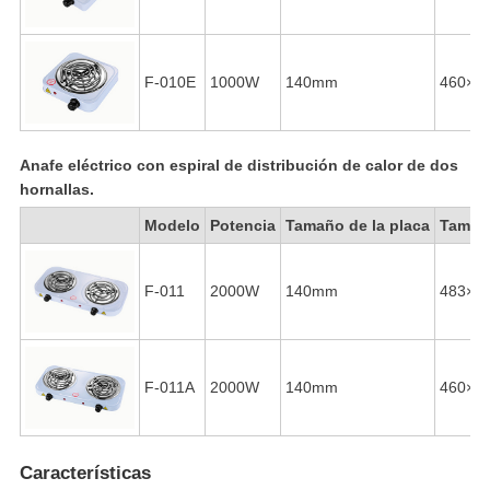
F-010E
1000W
140mm
460×2
Anafe eléctrico con espiral de distribución de calor de dos
hornallas.
Modelo
Potencia
Tamaño de la placa
Tamaño
F-011
2000W
140mm
483×2
F-011A
2000W
140mm
460×2
Características