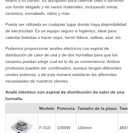
liviano y es barato. Es apropiado para calentar ollas o sartenes
con fondo delgado y de varios materiales, incluyendo metal,
cerámica, esmaltado, vidrio y más.
Puede ser utilizada en cualquier lugar donde haya disponibilidad
de electricidad. Es un equipo seguro e higiénico, ideal para
calentar bebidas o hacer sopa, hervir fideos, saltear, asar, etc.
Podemos proporcionar anafes eléctricos con espiral de
distribución de calor de una y de dos hornallas para que los
usuarios puedan elegir cual es la de su conveniencia. Ambos
productos pueden ser combinados, aunque tengan diferentes
niveles potencia, y de esta manera satisfacer las diferentes
necesidades de nuestros clientes.
Anafe eléctrico con espiral de distribución de calor de una
hornalla.
Modelo
Potencia
Tamaño de la placa
Tamaño
F-010
1000W
140mm
483×2