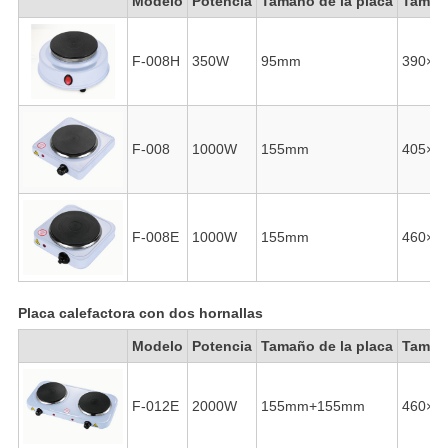
Modelo
Potencia
Tamaño de la placa
Tamaño
F-008H
350W
95mm
390×1
F-008
1000W
155mm
405×2
F-008E
1000W
155mm
460×2
Placa calefactora con dos hornallas
Modelo
Potencia
Tamaño de la placa
Tamaño
F-012E
2000W
155mm+155mm
460×2