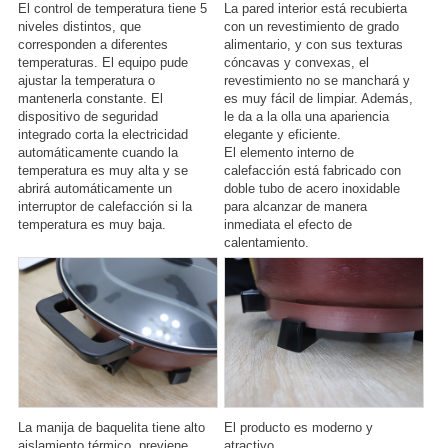
El control de temperatura tiene 5
La pared interior está recubierta
niveles distintos, que
con un revestimiento de grado
corresponden a diferentes
alimentario, y con sus texturas
temperaturas. El equipo pude
cóncavas y convexas, el
ajustar la temperatura o
revestimiento no se manchará y
mantenerla constante. El
es muy fácil de limpiar. Además,
dispositivo de seguridad
le da a la olla una apariencia
integrado corta la electricidad
elegante y eficiente.
automáticamente cuando la
El elemento interno de
temperatura es muy alta y se
calefacción está fabricado con
abrirá automáticamente un
doble tubo de acero inoxidable
interruptor de calefacción si la
para alcanzar de manera
temperatura es muy baja.
inmediata el efecto de
calentamiento.
La manija de baquelita tiene alto
El producto es moderno y
aislamiento térmico, previene
atractivo.